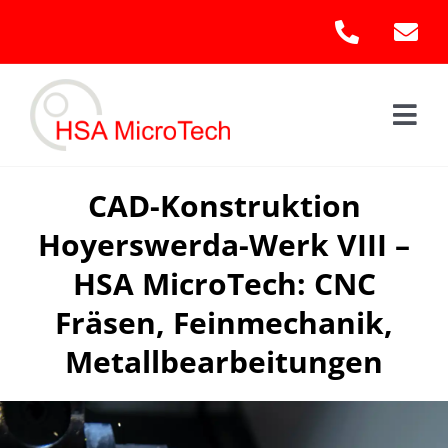
Skip
to
content
Togg
Navi
Hom
CAD-Konstruktion
Hoyerswerda-Werk VIII –
Leis
HSA MicroTech: CNC
Kont
Fräsen, Feinmechanik,
Metallbearbeitungen