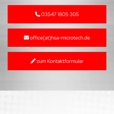
03547 1805 305
office(at)hsa-microtech.de
zum Kontaktformular