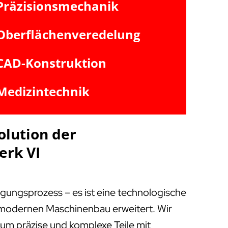
Präzisionsmechanik
Oberflächenveredelung
CAD-Konstruktion
Medizintechnik
olution der
erk VI
igungsprozess – es ist eine technologische
m modernen Maschinenbau erweitert. Wir
, um präzise und komplexe Teile mit