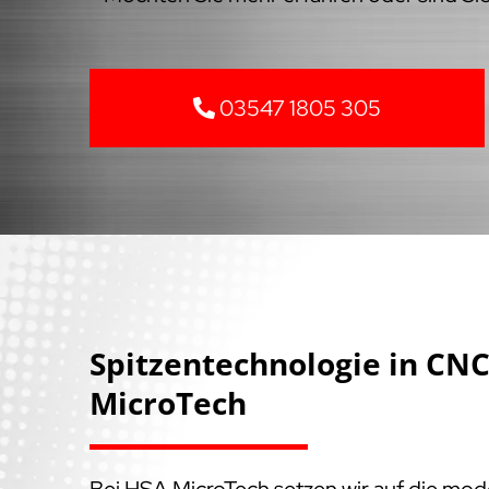
03547 1805 305
Spitzentechnologie in C
MicroTech