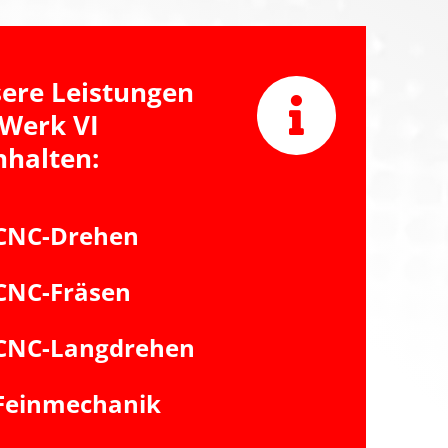
ere Leistungen
 Werk VI
nhalten:
CNC-Drehen
CNC-Fräsen
CNC-Langdrehen
Feinmechanik