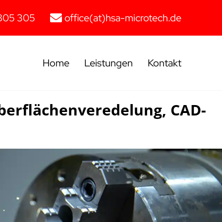
805 305
office(at)hsa-microtech.de
Home
Leistungen
Kontakt
berflächenveredelung, CAD-