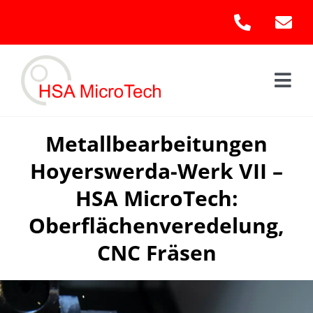
Skip
to
content
Togg
Navi
Hom
Metallbearbeitungen
Hoyerswerda-Werk VII –
Leis
HSA MicroTech:
Kont
Oberflächenveredelung,
CNC Fräsen