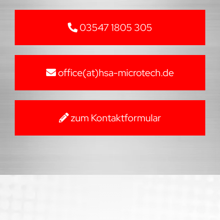
03547 1805 305
office(at)hsa-microtech.de
zum Kontaktformular