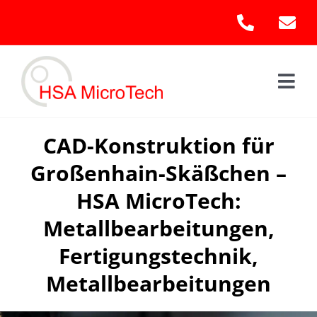
Skip
to
content
Togg
Navi
Hom
CAD-Konstruktion für
Großenhain-Skäßchen –
Leis
HSA MicroTech:
Kont
Metallbearbeitungen,
Fertigungstechnik,
Metallbearbeitungen