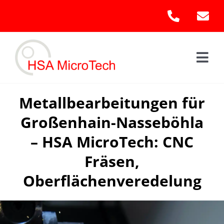
Skip
to
content
Togg
Navi
Hom
Metallbearbeitungen für
Großenhain-Nasseböhla
Leis
– HSA MicroTech: CNC
Kont
Fräsen,
Oberflächenveredelung