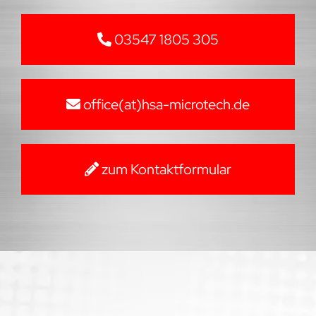
03547 1805 305
office(at)hsa-microtech.de
zum Kontaktformular