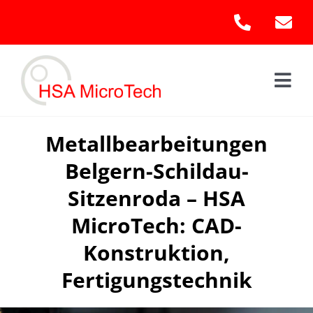
Skip
to
content
Togg
Navi
Hom
Metallbearbeitungen
Belgern-Schildau-
Leis
Sitzenroda – HSA
Kont
MicroTech: CAD-
Konstruktion,
Fertigungstechnik