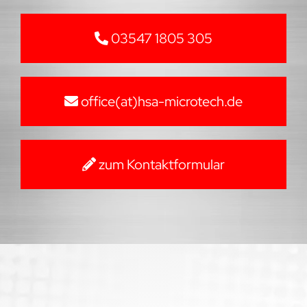
03547 1805 305
office(at)hsa-microtech.de
zum Kontaktformular