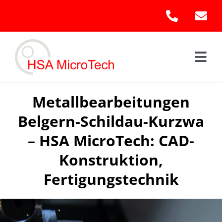
Skip
to
content
Togg
Navi
Hom
Metallbearbeitungen
Belgern-Schildau-Kurzwa
Leis
– HSA MicroTech: CAD-
Kont
Konstruktion,
Fertigungstechnik