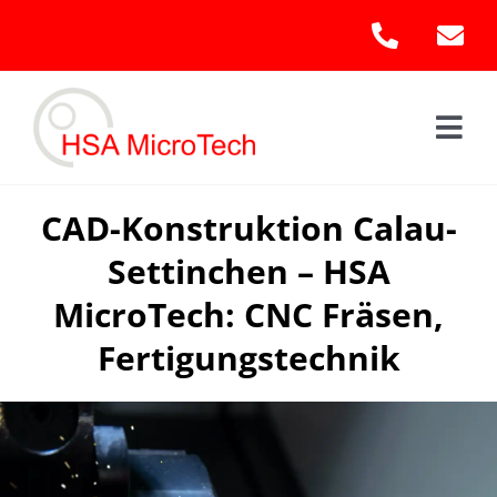
Skip
to
content
Togg
Navi
Hom
CAD-Konstruktion Calau-
Settinchen – HSA
Leis
MicroTech: CNC Fräsen,
Kont
Fertigungstechnik