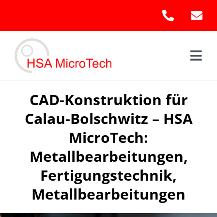
Skip
to
content
Togg
Navi
Hom
CAD-Konstruktion für
Calau-Bolschwitz – HSA
Leis
MicroTech:
Kont
Metallbearbeitungen,
Fertigungstechnik,
Metallbearbeitungen