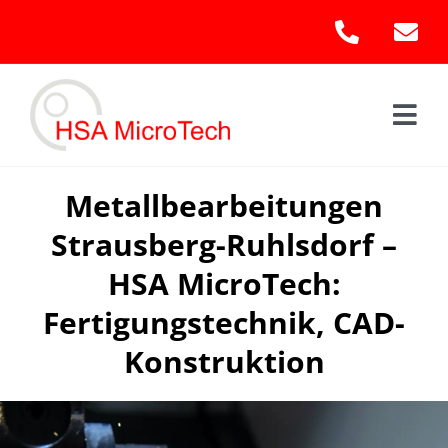
Skip
to
content
Togg
Navi
Hom
Metallbearbeitungen
Strausberg-Ruhlsdorf –
Leis
HSA MicroTech:
Kont
Fertigungstechnik, CAD-
Konstruktion