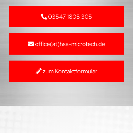
03547 1805 305
office(at)hsa-microtech.de
zum Kontaktformular