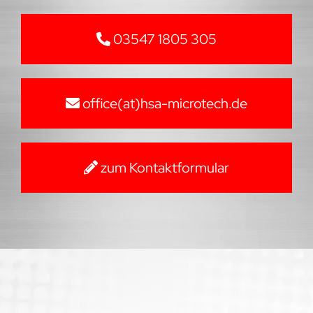
03547 1805 305
office(at)hsa-microtech.de
zum Kontaktformular