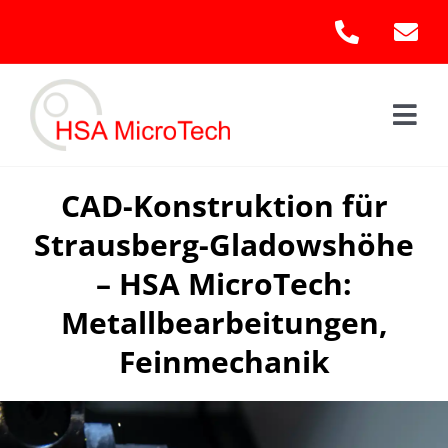
Skip
to
content
Togg
Navi
Hom
CAD-Konstruktion für
Strausberg-Gladowshöhe
Leis
– HSA MicroTech:
Kont
Metallbearbeitungen,
Feinmechanik