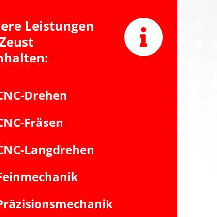
ere Leistungen
 Zeust
nhalten:
CNC-Drehen
CNC-Fräsen
CNC-Langdrehen
Feinmechanik
Präzisionsmechanik