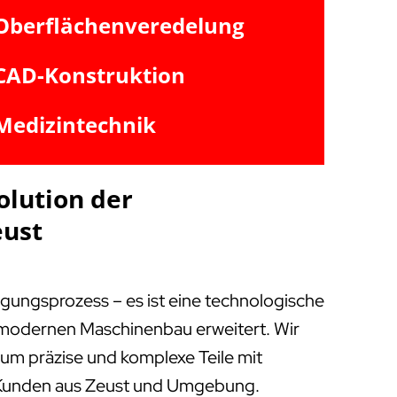
Oberflächenveredelung
CAD-Konstruktion
Medizintechnik
olution der
eust
igungsprozess – es ist eine technologische
m modernen Maschinenbau erweitert. Wir
, um präzise und komplexe Teile mit
ür Kunden aus Zeust und Umgebung.