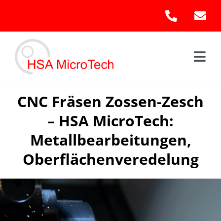
Skip
to
content
Togg
Navi
Hom
CNC Fräsen Zossen-Zesch
– HSA MicroTech:
Leis
Metallbearbeitungen,
Kont
Oberflächenveredelung