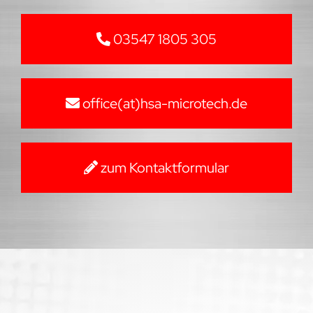
03547 1805 305
office(at)hsa-microtech.de
zum Kontaktformular