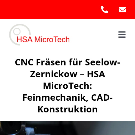
Skip
to
content
Togg
Navi
Hom
CNC Fräsen für Seelow-
Zernickow – HSA
Leis
MicroTech:
Kont
Feinmechanik, CAD-
Konstruktion