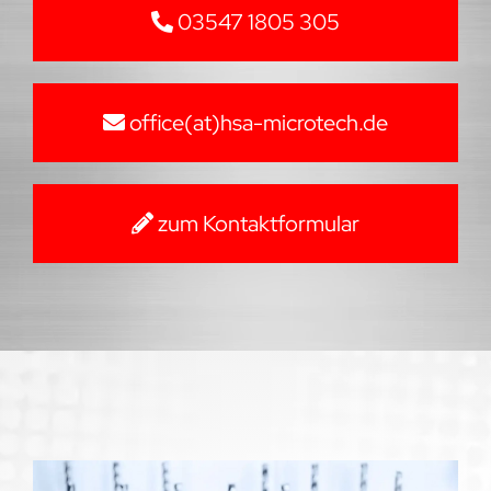
03547 1805 305
office(at)hsa-microtech.de
zum Kontaktformular