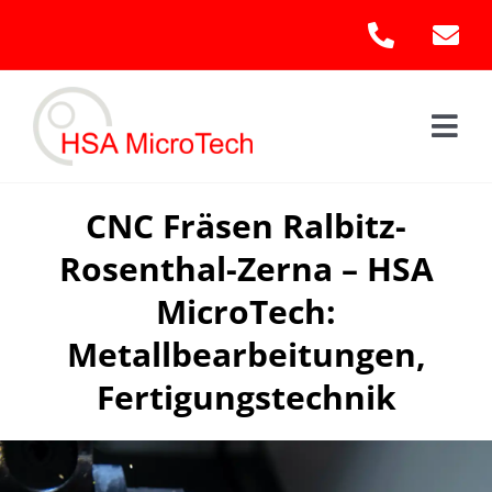
Skip
to
content
Togg
Navi
Hom
CNC Fräsen Ralbitz-
Rosenthal-Zerna – HSA
Leis
MicroTech:
Kont
Metallbearbeitungen,
Fertigungstechnik