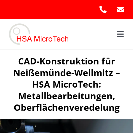
Skip
to
content
Togg
Navi
Hom
CAD-Konstruktion für
Neißemünde-Wellmitz –
Leis
HSA MicroTech:
Kont
Metallbearbeitungen,
Oberflächenveredelung