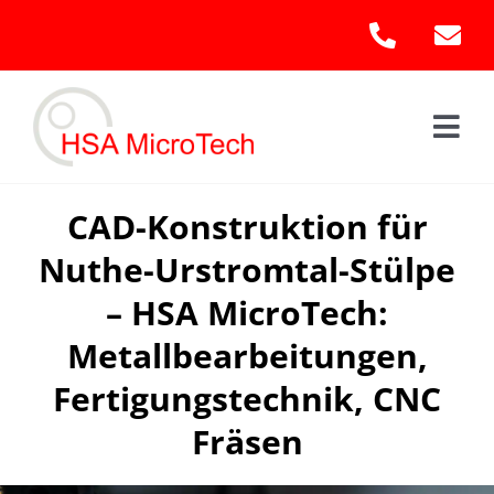
Skip
to
content
Togg
Navi
Hom
CAD-Konstruktion für
Nuthe-Urstromtal-Stülpe
Leis
– HSA MicroTech:
Kont
Metallbearbeitungen,
Fertigungstechnik, CNC
Fräsen