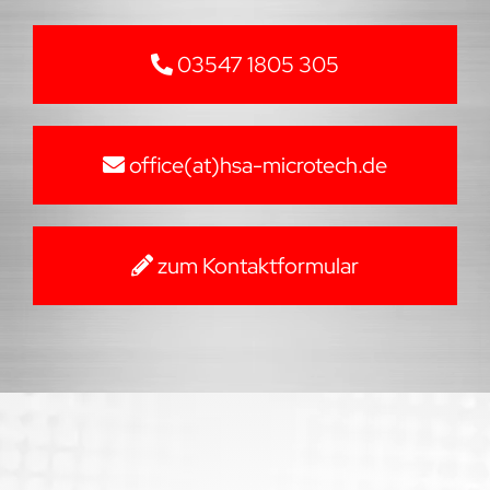
03547 1805 305
office(at)hsa-microtech.de
zum Kontaktformular