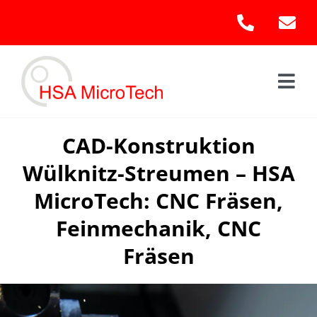
Skip
to
content
Togg
Navi
Hom
CAD-Konstruktion
Wülknitz-Streumen – HSA
Leis
MicroTech: CNC Fräsen,
Kont
Feinmechanik, CNC
Fräsen