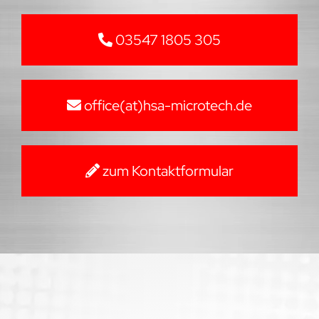
03547 1805 305
office(at)hsa-microtech.de
zum Kontaktformular