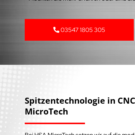
03547 1805 305
Spitzentechnologie in C
MicroTech