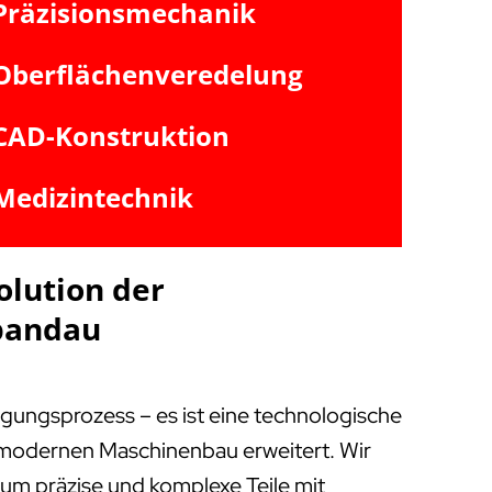
Präzisionsmechanik
Oberflächenveredelung
CAD-Konstruktion
Medizintechnik
olution der
Spandau
igungsprozess – es ist eine technologische
m modernen Maschinenbau erweitert. Wir
, um präzise und komplexe Teile mit