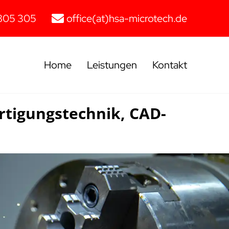
805 305
office(at)hsa-microtech.de
Home
Leistungen
Kontakt
rtigungstechnik, CAD-