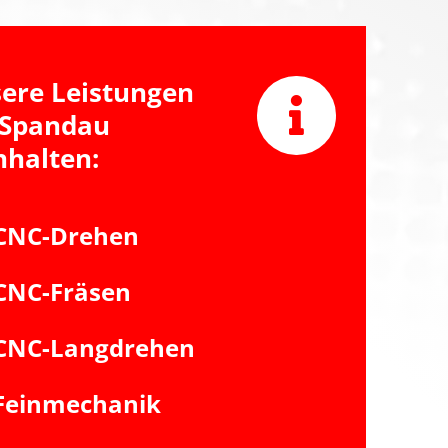
ere Leistungen
 Spandau
nhalten:
CNC-Drehen
CNC-Fräsen
CNC-Langdrehen
Feinmechanik