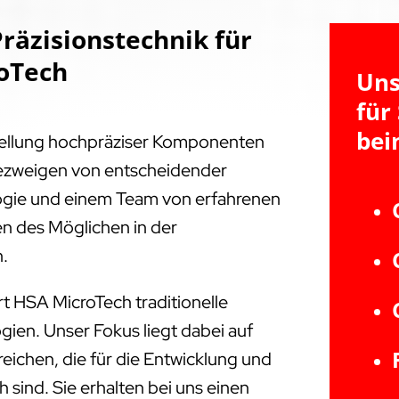
räzisionstechnik für
roTech
Uns
für
bei
tellung hochpräziser Komponenten
triezweigen von entscheidender
ogie und einem Team von erfahrenen
en des Möglichen in der
n.
t HSA MicroTech traditionelle
ien. Unser Fokus liegt dabei auf
ichen, die für die Entwicklung und
 sind. Sie erhalten bei uns einen