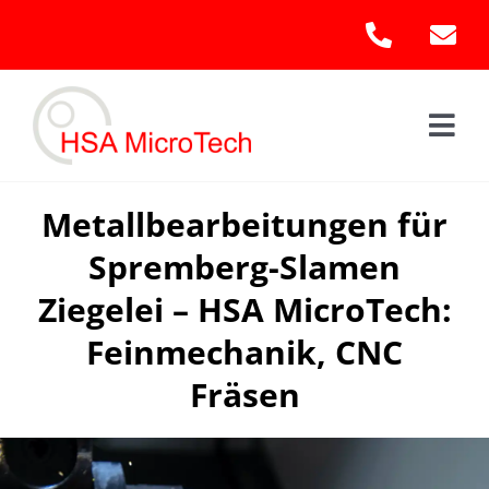
Skip
to
content
Togg
Navi
Hom
Metallbearbeitungen für
Spremberg-Slamen
Leis
Ziegelei – HSA MicroTech:
Kont
Feinmechanik, CNC
Fräsen