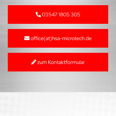
03547 1805 305
office(at)hsa-microtech.de
zum Kontaktformular