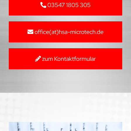
03547 1805 305
office(at)hsa-microtech.de
zum Kontaktformular