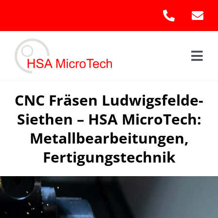
Skip
to
content
Togg
Navi
Hom
CNC Fräsen Ludwigsfelde-
Siethen – HSA MicroTech:
Leis
Metallbearbeitungen,
Kont
Fertigungstechnik