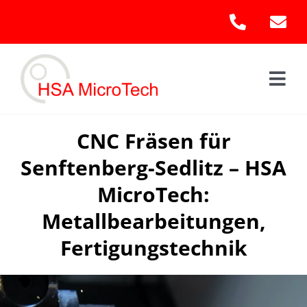
Skip
to
content
Togg
Navi
Hom
CNC Fräsen für
Senftenberg-Sedlitz – HSA
Leis
MicroTech:
Kont
Metallbearbeitungen,
Fertigungstechnik