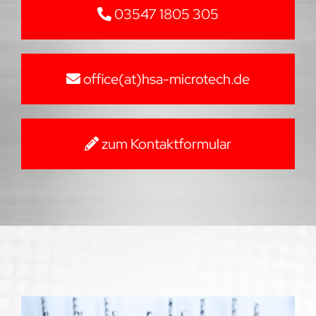
03547 1805 305
office(at)hsa-microtech.de
zum Kontaktformular