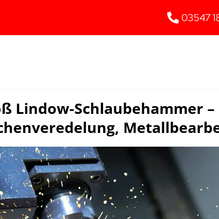
03547 1
oß Lindow-Schlaubehammer – 
chenveredelung, Metallbearb