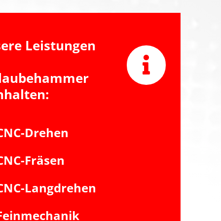
ere Leistungen
hlaubehammer
nhalten:
CNC-Drehen
CNC-Fräsen
CNC-Langdrehen
Feinmechanik