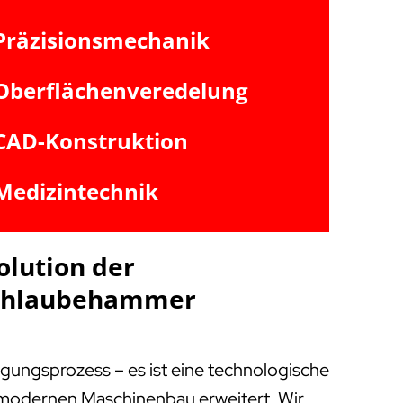
Präzisionsmechanik
Oberflächenveredelung
CAD-Konstruktion
Medizintechnik
olution der
 Schlaubehammer
igungsprozess – es ist eine technologische
m modernen Maschinenbau erweitert. Wir