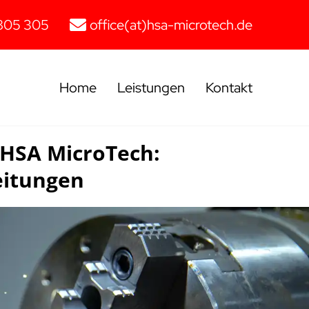
805 305
office(at)hsa-microtech.de
Home
Leistungen
Kontakt
HSA MicroTech:
eitungen