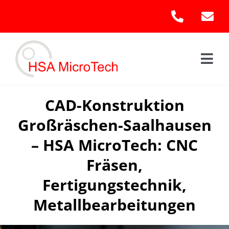
Skip
to
content
Togg
Navi
Hom
CAD-Konstruktion
Großräschen-Saalhausen
Leis
– HSA MicroTech: CNC
Kont
Fräsen,
Fertigungstechnik,
Metallbearbeitungen