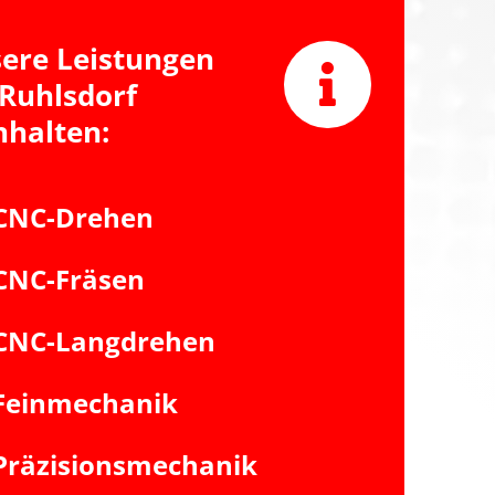
ere Leistungen
 Ruhlsdorf
nhalten:
CNC-Drehen
CNC-Fräsen
CNC-Langdrehen
Feinmechanik
Präzisionsmechanik