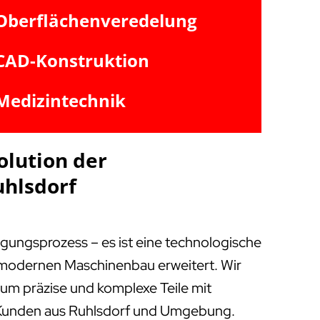
Oberflächenveredelung
CAD-Konstruktion
Medizintechnik
olution der
uhlsdorf
igungsprozess – es ist eine technologische
m modernen Maschinenbau erweitert. Wir
, um präzise und komplexe Teile mit
ür Kunden aus Ruhlsdorf und Umgebung.