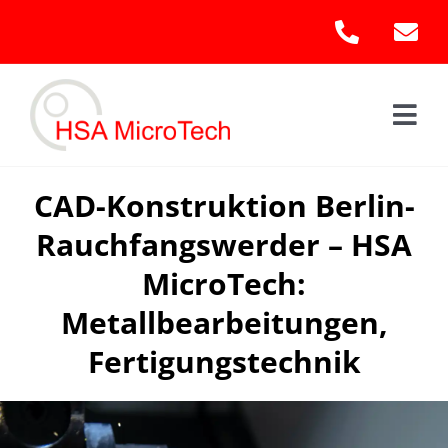
Skip
to
content
Togg
Navi
Hom
CAD-Konstruktion Berlin-
Rauchfangswerder – HSA
Leis
MicroTech:
Kont
Metallbearbeitungen,
Fertigungstechnik