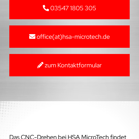
03547 1805 305
office(at)hsa-microtech.de
zum Kontaktformular
Das CNC-Drehen bei HSA MicroTech findet