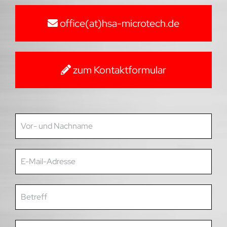
office(at)hsa-microtech.de
zum Kontaktformular