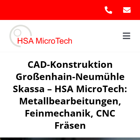
Skip
to
content
Togg
Navi
Hom
CAD-Konstruktion
Großenhain-Neumühle
Leis
Skassa – HSA MicroTech:
Kont
Metallbearbeitungen,
Feinmechanik, CNC
Fräsen