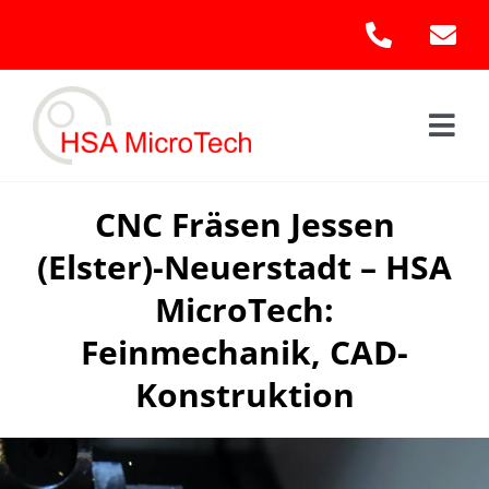
Skip
to
content
Togg
Navi
Hom
CNC Fräsen Jessen
(Elster)-Neuerstadt – HSA
Leis
MicroTech:
Kont
Feinmechanik, CAD-
Konstruktion