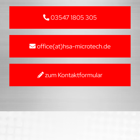
03547 1805 305
office(at)hsa-microtech.de
zum Kontaktformular