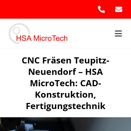
Skip
to
content
Togg
Navi
Hom
CNC Fräsen Teupitz-
Neuendorf – HSA
Leis
MicroTech: CAD-
Kont
Konstruktion,
Fertigungstechnik