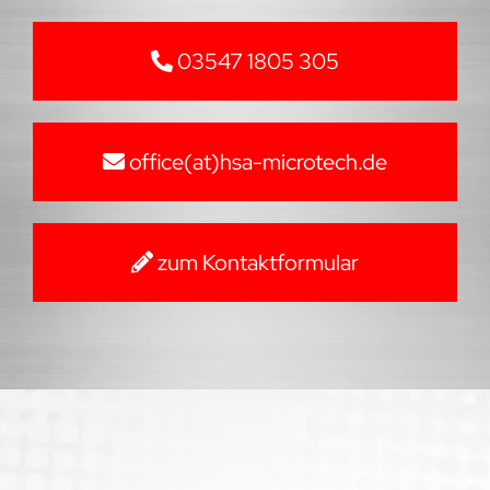
03547 1805 305
office(at)hsa-microtech.de
zum Kontaktformular