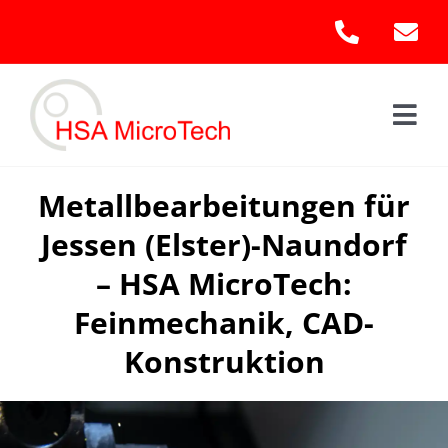
Skip
to
content
Togg
Navi
Hom
Metallbearbeitungen für
Jessen (Elster)-Naundorf
Leis
– HSA MicroTech:
Kont
Feinmechanik, CAD-
Konstruktion