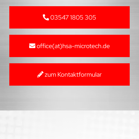
03547 1805 305
office(at)hsa-microtech.de
zum Kontaktformular