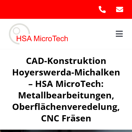
Skip
to
content
Togg
Navi
Hom
CAD-Konstruktion
Hoyerswerda-Michalken
Leis
– HSA MicroTech:
Kont
Metallbearbeitungen,
Oberflächenveredelung,
CNC Fräsen