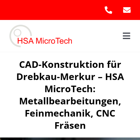
Skip
to
content
Togg
Navi
Hom
CAD-Konstruktion für
Drebkau-Merkur – HSA
Leis
MicroTech:
Kont
Metallbearbeitungen,
Feinmechanik, CNC
Fräsen