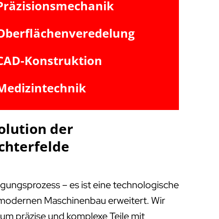
Präzisionsmechanik
Oberflächenveredelung
CAD-Konstruktion
Medizintechnik
olution der
ichterfelde
igungsprozess – es ist eine technologische
m modernen Maschinenbau erweitert. Wir
, um präzise und komplexe Teile mit