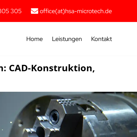
805 305
office(at)hsa-microtech.de
Home
Leistungen
Kontakt
ch: CAD-Konstruktion,