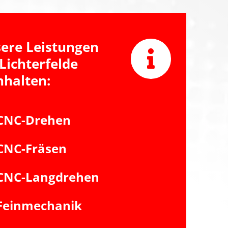
ere Leistungen
 Lichterfelde
nhalten:
CNC-Drehen
CNC-Fräsen
CNC-Langdrehen
Feinmechanik