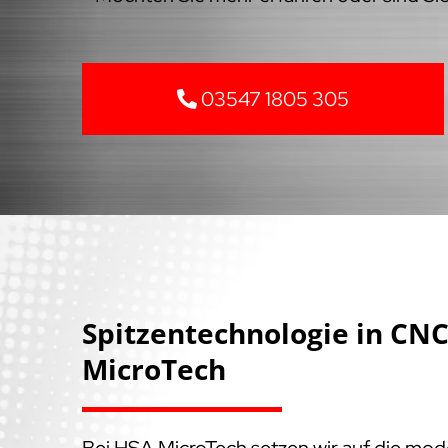
03547 1805 305
Spitzentechnologie in C
MicroTech