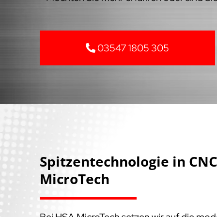
03547 1805 305
Spitzentechnologie in C
MicroTech