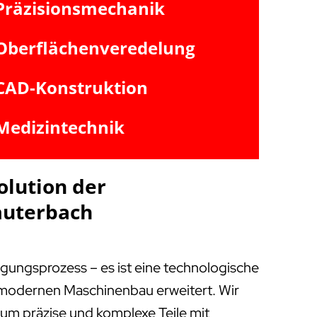
Präzisionsmechanik
Oberflächenveredelung
CAD-Konstruktion
Medizintechnik
olution der
auterbach
igungsprozess – es ist eine technologische
m modernen Maschinenbau erweitert. Wir
, um präzise und komplexe Teile mit