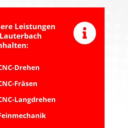
ere Leistungen
 Lauterbach
nhalten:
CNC-Drehen
CNC-Fräsen
CNC-Langdrehen
Feinmechanik