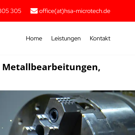
805 305
office(at)hsa-microtech.de
Home
Leistungen
Kontakt
 Metallbearbeitungen,