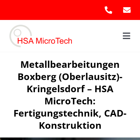
Skip
to
content
Togg
Navi
Hom
Metallbearbeitungen
Boxberg (Oberlausitz)-
Leis
Kringelsdorf – HSA
Kont
MicroTech:
Fertigungstechnik, CAD-
Konstruktion