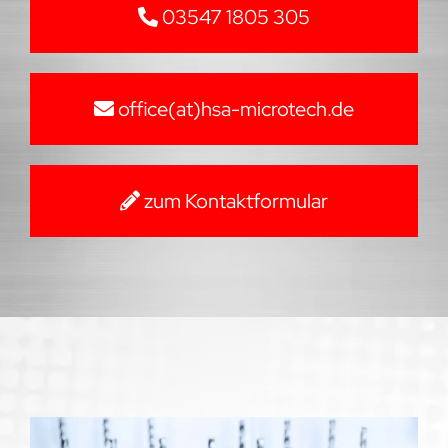
03547 1805 305
office(at)hsa-microtech.de
zum Kontaktformular