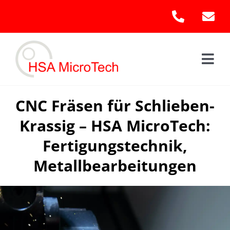
Skip
to
content
Togg
Navi
Hom
CNC Fräsen für Schlieben-
Krassig – HSA MicroTech:
Leis
Fertigungstechnik,
Kont
Metallbearbeitungen