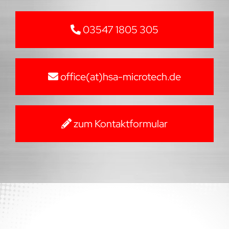
03547 1805 305
office(at)hsa-microtech.de
zum Kontaktformular