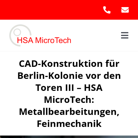
Skip
to
content
Togg
Navi
Hom
CAD-Konstruktion für
Berlin-Kolonie vor den
Leis
Toren III – HSA
Kont
MicroTech:
Metallbearbeitungen,
Feinmechanik