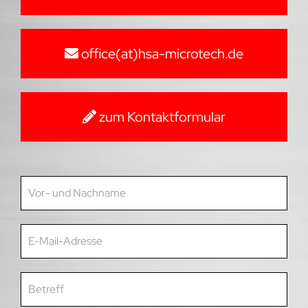
office(at)hsa-microtech.de
zum Kontaktformular