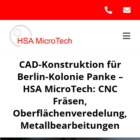
Skip
to
content
Togg
Navi
Hom
CAD-Konstruktion für
Berlin-Kolonie Panke –
Leis
HSA MicroTech: CNC
Kont
Fräsen,
Oberflächenveredelung,
Metallbearbeitungen