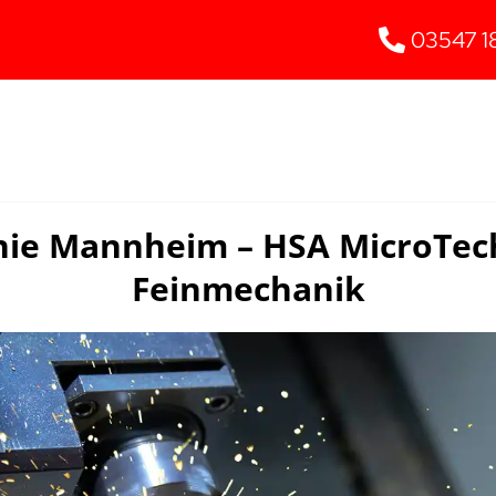
03547 1
nie Mannheim – HSA MicroTec
Feinmechanik