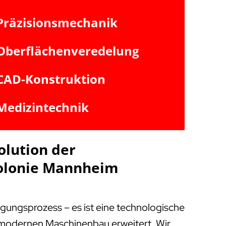
Präzisionsmechanik
Oberflächenveredelung
CAD-Konstruktion
Medizintechnik
olution der
Kolonie Mannheim
igungsprozess – es ist eine technologische
m modernen Maschinenbau erweitert. Wir