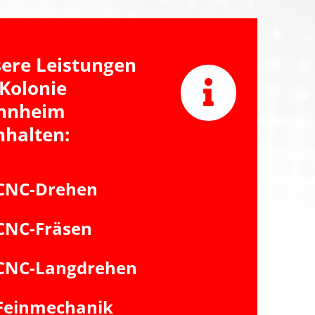
ere Leistungen
 Kolonie
nnheim
nhalten:
CNC-Drehen
CNC-Fräsen
CNC-Langdrehen
Feinmechanik