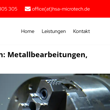
805 305
office(at)hsa-microtech.de
Home
Leistungen
Kontakt
h: Metallbearbeitungen,