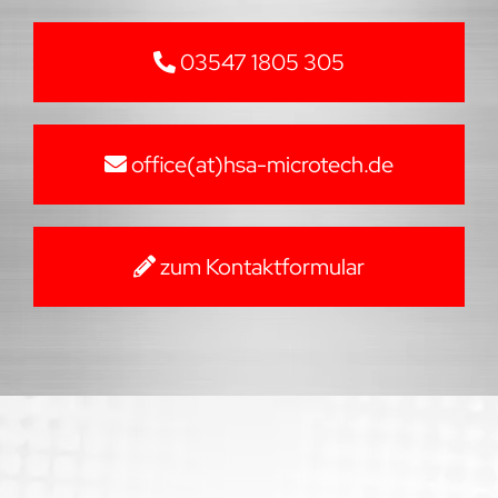
03547 1805 305
office(at)hsa-microtech.de
zum Kontaktformular