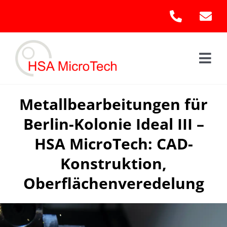
Skip
to
content
Togg
Navi
Hom
Metallbearbeitungen für
Berlin-Kolonie Ideal III –
Leis
HSA MicroTech: CAD-
Kont
Konstruktion,
Oberflächenveredelung