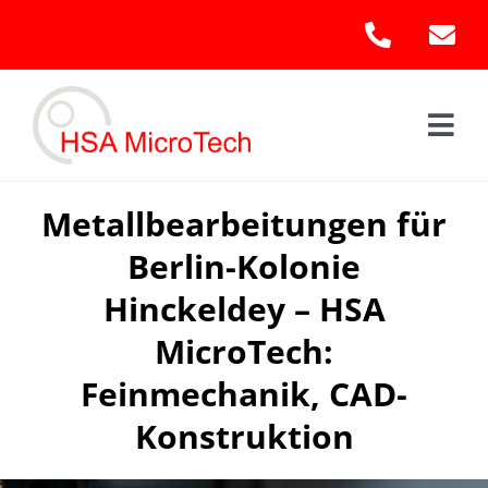
Skip
to
content
Togg
Navi
Hom
Metallbearbeitungen für
Berlin-Kolonie
Leis
Hinckeldey – HSA
Kont
MicroTech:
Feinmechanik, CAD-
Konstruktion