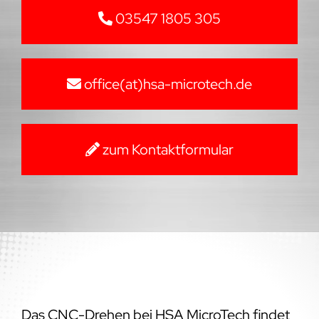
03547 1805 305
office(at)hsa-microtech.de
zum Kontaktformular
Das CNC-Drehen bei HSA MicroTech findet