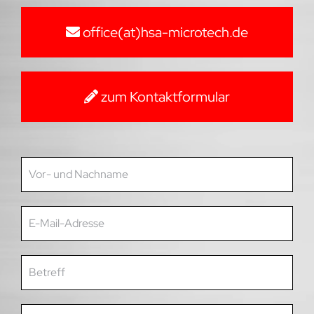
office(at)hsa-microtech.de
zum Kontaktformular