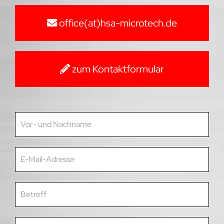
office(at)hsa-microtech.de
zum Kontaktformular