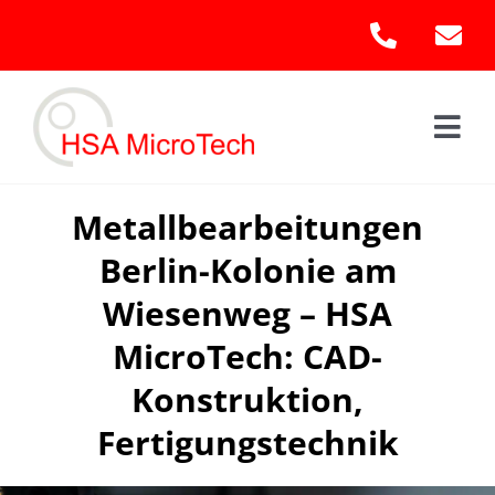
Skip
to
content
Togg
Navi
Hom
Metallbearbeitungen
Berlin-Kolonie am
Leis
Wiesenweg – HSA
Kont
MicroTech: CAD-
Konstruktion,
Fertigungstechnik