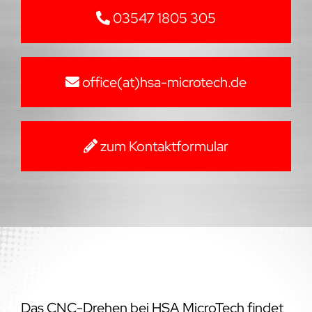
03547 1805 305
office(at)hsa-microtech.de
zum Kontaktformular
Das CNC-Drehen bei HSA MicroTech findet