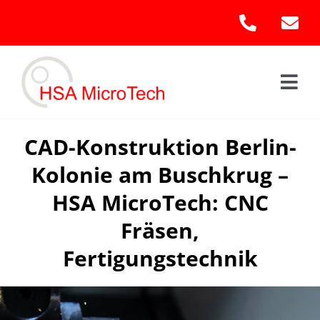
Skip
to
content
Togg
Navi
Hom
CAD-Konstruktion Berlin-
Kolonie am Buschkrug –
Leis
HSA MicroTech: CNC
Kont
Fräsen,
Fertigungstechnik