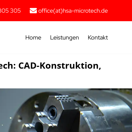
805 305
office(at)hsa-microtech.de
Home
Leistungen
Kontakt
ech: CAD-Konstruktion,