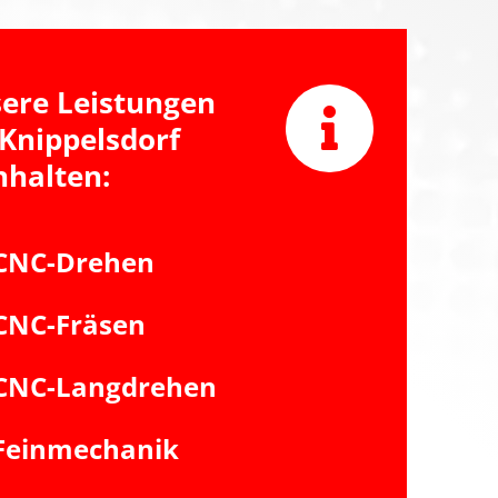
ere Leistungen
 Knippelsdorf
nhalten:
CNC-Drehen
CNC-Fräsen
CNC-Langdrehen
Feinmechanik