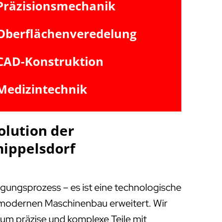
Präzisionsmechanik
Oberflächenveredelung
CAD-Konstruktion
Medizintechnik
olution der
nippelsdorf
igungsprozess – es ist eine technologische
m modernen Maschinenbau erweitert. Wir
, um präzise und komplexe Teile mit