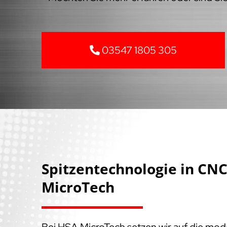
03547 1805 305
Spitzentechnologie in C
MicroTech