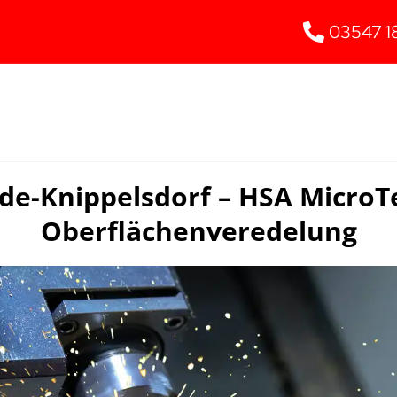
03547 1
e-Knippelsdorf – HSA MicroT
Oberflächenveredelung