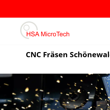
Skip
to
content
CNC Fräsen Schönewald