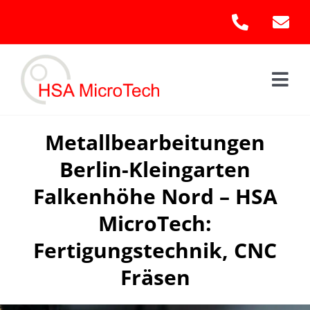
Skip
to
content
Togg
Navi
Hom
Metallbearbeitungen
Berlin-Kleingarten
Leis
Falkenhöhe Nord – HSA
Kont
MicroTech:
Fertigungstechnik, CNC
Fräsen