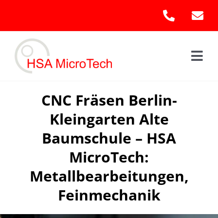
Skip
to
content
Togg
Navi
Hom
CNC Fräsen Berlin-
Kleingarten Alte
Leis
Baumschule – HSA
Kont
MicroTech:
Metallbearbeitungen,
Feinmechanik