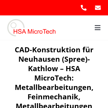
Skip
to
content
Togg
Navi
Hom
CAD-Konstruktion für
Neuhausen (Spree)-
Leis
Kathlow – HSA
Kont
MicroTech:
Metallbearbeitungen,
Feinmechanik,
Metallbearbeitungen