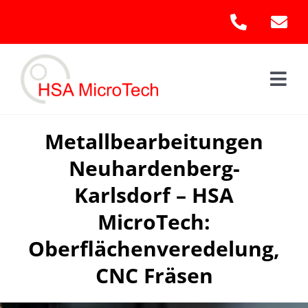
Skip
to
content
Togg
Navi
Hom
Metallbearbeitungen
Neuhardenberg-
Leis
Karlsdorf – HSA
Kont
MicroTech:
Oberflächenveredelung,
CNC Fräsen