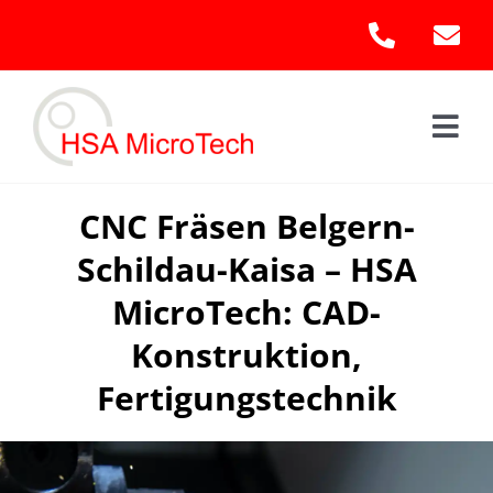
Skip
to
content
Togg
Navi
Hom
CNC Fräsen Belgern-
Schildau-Kaisa – HSA
Leis
MicroTech: CAD-
Kont
Konstruktion,
Fertigungstechnik