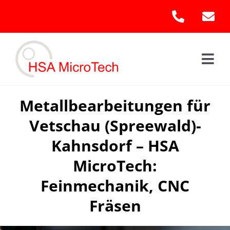
Skip
to
content
Togg
Navi
Hom
Metallbearbeitungen für
Vetschau (Spreewald)-
Leis
Kahnsdorf – HSA
Kont
MicroTech:
Feinmechanik, CNC
Fräsen